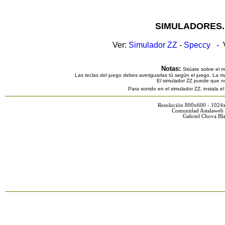
SIMULADORES.
Ver:
Simulador ZZ
-
Speccy
- V
Notas:
Sitúate sobre el 
Las teclas del juego debes averiguarlas tú según el juego. La ma
El simulador ZZ puede que n
Para sonido en el simulador ZZ, instala e
Resolución 800x600 - 1024
Comunidad Astalaweb 
Gabriel Chova Bla