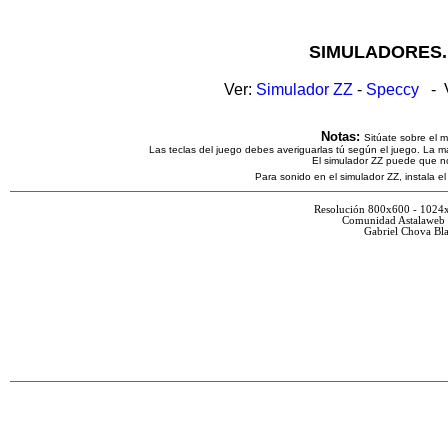
SIMULADORES.
Ver:
Simulador ZZ
-
Speccy
- V
Notas:
Sitúate sobre el 
Las teclas del juego debes averiguarlas tú según el juego. La ma
El simulador ZZ puede que n
Para sonido en el simulador ZZ, instala e
Resolución 800x600 - 1024
Comunidad Astalaweb 
Gabriel Chova Bla