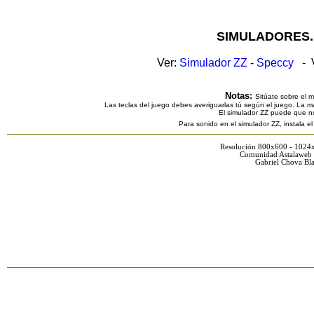
SIMULADORES.
Ver:
Simulador ZZ
-
Speccy
- V
Notas:
Sitúate sobre el 
Las teclas del juego debes averiguarlas tú según el juego. La ma
El simulador ZZ puede que n
Para sonido en el simulador ZZ, instala e
Resolución 800x600 - 1024
Comunidad Astalaweb 
Gabriel Chova Bla