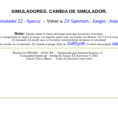
SIMULADORES. CAMBIA DE SIMULADOR.
imulador ZZ
-
Speccy
- Volver a:
ZX Spectrum
-
Juegos
-
Ast
Notas:
Sitúate sobre el marco del juego para que funcionen el teclado.
s averiguarlas tú según el juego. La mayoría suele usar: las teclas con flechas, 5,6,7,8,1,0,o,p,
El simulador ZZ puede que no funcione correctamente (estamos en pruebas)
SoftSynth
aq
ra sonido en el simulador ZZ, instala el plugin JSyn de
. Puedes descargarlo
Resolución 800x600 - 1024x768 - Optimizada para Internet Explorer 4+
Comunidad Astalaweb - Astalaweb Juegos ZX Spectrum © 2002
Gabriel Chova Blasco - Todos los derechos reservados