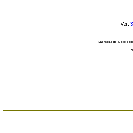
Ver:
S
Las teclas del juego debe
Pa