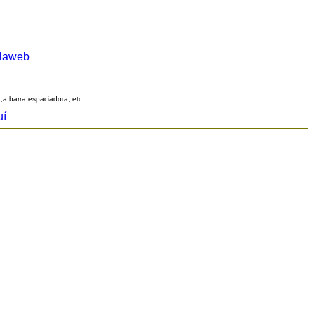
alaweb
q,a,barra espaciadora, etc
uí
.